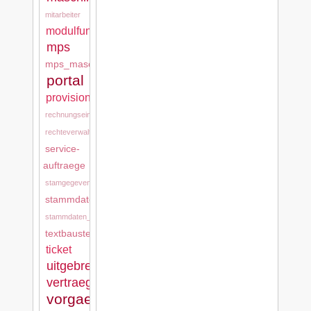
mitarbeiter
modulfunktionen
mps
mps_maschinen
portal
provision
rechnungseingang
rechteverwaltung
service-
auftraege
stamgegevens
stammdaten
stammdaten_tkd
textbausteine
ticket
uitgebreide_stamgegevens
vertraege
vorgaenge