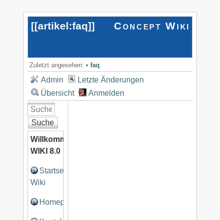
[[
artikel:faq
]]
Concept Wiki
Zuletzt angesehen:
•
faq
Admin
Letzte Änderungen
Übersicht
Anmelden
Suche
Willkommen
WIKI 8.0
Startseite
Wiki
Homepage