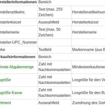
rstellerinformationen
Bereich
Text (max. 255
stellerartikelnr.
Herstellerartikeln
Zeichen)
stellerkürzel
Auswahlfeld
Herstellerkürzel
Text (max. 50
stellerserie
Herstellerserie
Zeichen)
rsteller-UPC_Nummer
rke
Textfeld
Markenname (aus 
rkaufsinformationen
Bereich
Zahl mit
einste Abgabemenge
Mindestverkaufsm
Nachkommastellen
Zahl mit
sgröße
Losgröße für den V
Nachkommastellen
Zahl mit
sgröße Kasse
Losgröße für den B
Nachkommastellen
rtiment
Auswahlfeld
Zuordnung des Sor