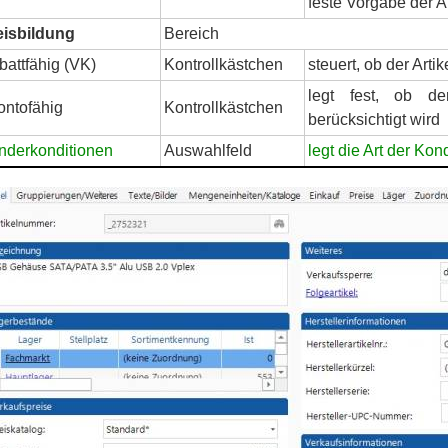
feste Vorgabe der A
eisbildung
Bereich
battfähig (VK)
Kontrollkästchen
steuert, ob der Arti
legt fest, ob de
ontofähig
Kontrollkästchen
berücksichtigt wird
nderkonditionen
Auswahlfeld
legt die Art der Kon