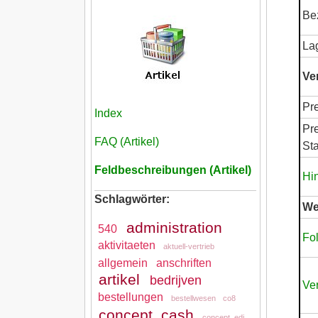
Be
La
Ve
Pr
Index
Pre
FAQ (Artikel)
St
Feldbeschreibungen (Artikel)
Hi
Schlagwörter:
We
administration
540
Fol
aktivitaeten
aktuell-vertrieb
allgemein
anschriften
artikel
bedrijven
Ve
bestellungen
bestellwesen
co8
concept_cash
concept_edi