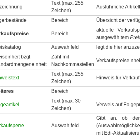
Text (max. 255
zeichnung
Ausführliche Artik
Zeichen)
gerbestände
Bereich
Übersicht der verf
aktuelle Verkaufs
rkaufspreise
Bereich
ausgewähltem
Prei
eiskatalog
Auswahlfeld
legt die hier anzuz
iseinheit bzgl.
Zahl mit
Verkaufspreiseinhei
andardmengeneinheit
Nachkommastellen
Text (max. 255
nweistext
Hinweis für Verkauf 
Zeichen)
iteres
Bereich
Text (max. 30
geartikel
Verweis auf Folgep
Zeichen)
Gibt an, ob der 
rkaufsperre
Auswahlfeld
(Auswahlmöglichkei
mit Edi-Aktualisieru