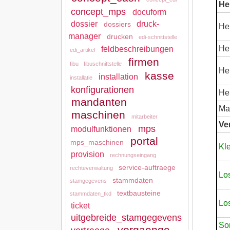
He
concept_mps
docuform
dossier
druck-
dossiers
Her
manager
drucken
edi-schnittstelle
Her
feldbeschreibungen
edi_artikel
firmen
fibu
fibuschnittstelle
Her
kasse
installation
installatie
konfigurationen
He
mandanten
Ma
maschinen
mitarbeiter
Ve
mps
modulfunktionen
portal
mps_maschinen
Kl
provision
rechnungseingang
service-auftraege
rechteverwaltung
Lo
stammdaten
stamgegevens
textbausteine
stammdaten_tkd
Lo
ticket
uitgebreide_stamgegevens
So
vorgaenge