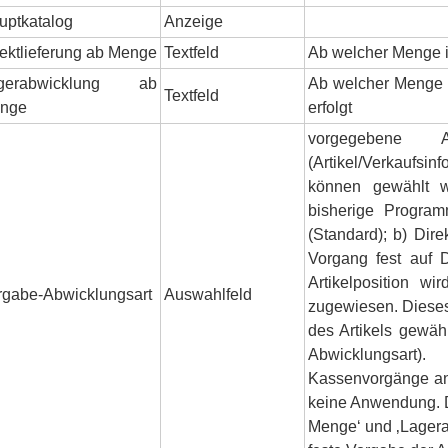
uptkatalog
Anzeige
rektlieferung ab Menge
Textfeld
Ab welcher Menge im
gerabwicklung ab
Ab welcher Menge i
Textfeld
nge
erfolgt
vorgegebene A
(Artikel/Verkaufsi
können gewählt w
bisherige Program
(Standard); b) Direk
Vorgang fest auf D
Artikelposition w
rgabe-Abwicklungsart
Auswahlfeld
zugewiesen. Diese
des Artikels gewäh
Abwicklungsart
Kassenvorgänge ang
keine Anwendung. Di
Menge‘ und ‚Lagera