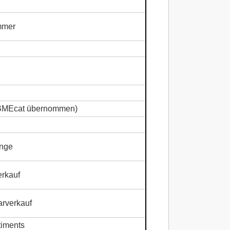
ummer
BMEcat übernommen)
enge
erkauf
arverkauf
timents