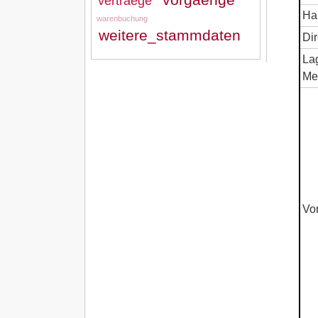
vertraege
Ha
warenbuchung
weitere_stammdaten
Di
La
Me
Vo