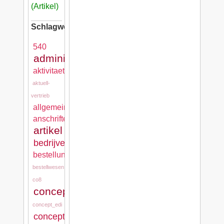
(Artikel)
Schlagwörter:
540
administration
aktivitaeten
aktuell-
vertrieb
allgemein
anschriften
artikel
bedrijven
bestellungen
bestellwesen
co8
concept_cash
concept_edi
concept_mps