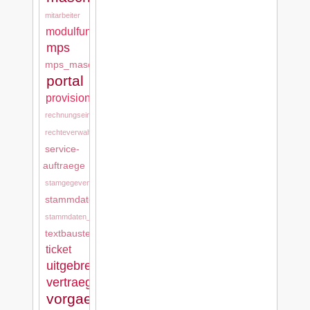
mitarbeiter
modulfunktionen
mps
mps_maschinen
portal
provision
rechnungseingang
rechteverwaltung
service-
auftraege
stamgegevens
stammdaten
stammdaten_tkd
textbausteine
ticket
uitgebreide_stamgegevens
vertraege
vorgaenge