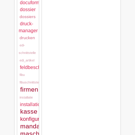
docuform
dossier
dossiers
druck-
manager
drucken
edi-
schnittstelle
edi_artikel
feldbeschreibungen
fibu
fibuschnittstelle
firmen
installatie
installation
kasse
konfigurationen
mandanten
maschinen