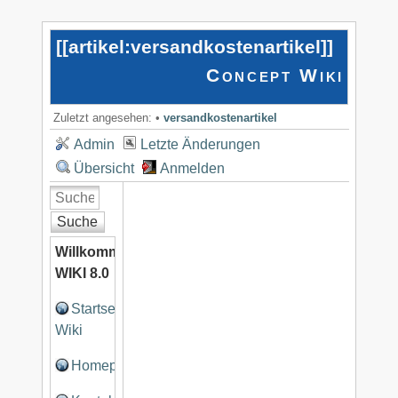
[[
artikel:versandkostenartikel
]]
Concept Wiki
Zuletzt angesehen:
•
versandkostenartikel
Admin
Letzte Änderungen
Übersicht
Anmelden
Suche
Willkommen
WIKI 8.0
Startseite
Wiki
Homepage