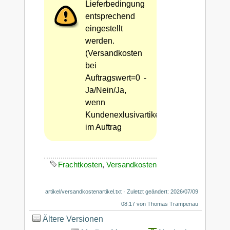
Lieferbedingung
entsprechend
eingestellt
werden.
(Versandkosten
bei
Auftragswert=0 -
Ja/Nein/Ja,
wenn
Kundenexlusivartikel
im Auftrag
Frachtkosten
,
Versandkosten
artikel/versandkostenartikel.txt
· Zuletzt geändert: 2026/07/09
08:17 von
Thomas Trampenau
Ältere Versionen