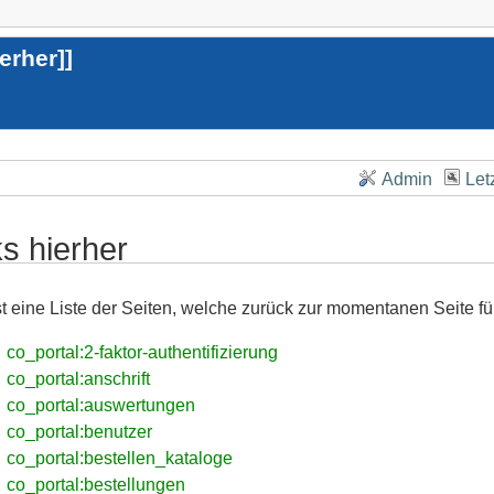
ierher
]]
Admin
Let
ks hierher
st eine Liste der Seiten, welche zurück zur momentanen Seite fü
co_portal:2-faktor-authentifizierung
co_portal:anschrift
co_portal:auswertungen
co_portal:benutzer
co_portal:bestellen_kataloge
co_portal:bestellungen