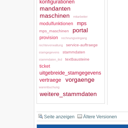
konfigurationen
mandanten
maschinen
mitarbeiter
mps
modulfunktionen
portal
mps_maschinen
provision
rechnungseingang
service-auftraege
rechteverwaltung
stammdaten
stamgegevens
textbausteine
stammdaten_tkd
ticket
uitgebreide_stamgegevens
vorgaenge
vertraege
warenbuchung
weitere_stammdaten
Seite anzeigen
Ältere Versionen