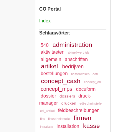
CO Portal
Index
Schlagwörter:
administration
540
aktivitaeten
aktuell-vertrieb
allgemein
anschriften
artikel
bedrijven
bestellungen
bestellwesen
co8
concept_cash
concept_edi
concept_mps
docuform
dossier
druck-
dossiers
manager
drucken
edi-schnittstelle
feldbeschreibungen
edi_artikel
firmen
fibu
fibuschnittstelle
kasse
installation
installatie