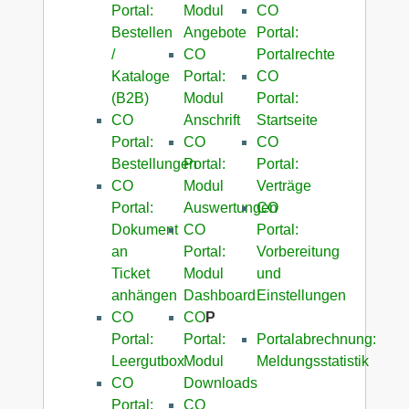
Portal:
Modul
CO
Bestellen
Angebote
Portal:
/
CO
Portalrechte
Kataloge
Portal:
CO
(B2B)
Modul
Portal:
CO
Anschrift
Startseite
Portal:
CO
CO
Bestellungen
Portal:
Portal:
CO
Modul
Verträge
Portal:
Auswertungen
CO
Dokument
CO
Portal:
an
Portal:
Vorbereitung
Ticket
Modul
und
anhängen
Dashboard
Einstellungen
CO
CO
P
Portal:
Portal:
Portalabrechnung:
Leergutbox
Modul
Meldungsstatistik
CO
Downloads
Portal:
CO