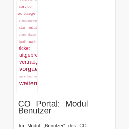
service-
auftraege
stamgegevens
stammdaten
stammdaten_tkd
textbausteine
ticket
uitgebreide_stamgegevens
vertraege
vorgaenge
warenbuchung
weitere_stammdaten
CO Portal: Modul
Benutzer
Im Modul „Benutzer“ des CO-