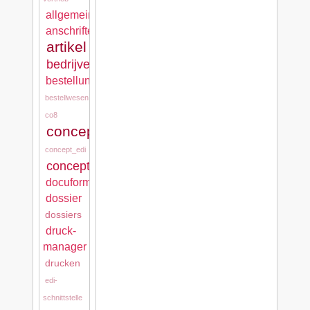
allgemein
anschriften
artikel
bedrijven
bestellungen
bestellwesen
co8
concept_cash
concept_edi
concept_mps
docuform
dossier
dossiers
druck-
manager
drucken
edi-
schnittstelle