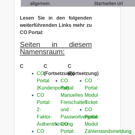
Lesen Sie in den folgenden
weiterführenden Links mehr zu
CO Portal:
Seiten in diesem
Namensraum:
C
C
C
CO
(Fortsetzung)
(Fortsetzung)
Portal
CO
CO
(Kundenportal)
Portal:
Portal:
CO
Manuelles
Modul
Portal:
Freischalten
Ticket
2-
und
CO
Faktor-
Passwortvergabe
Portal:
Authentifizierung
CO
Modul
CO
Portal:
Zählerstandsmeldung