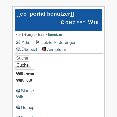
[[
co_portal:benutzer
]]
Concept Wiki
Zuletzt angesehen:
•
benutzer
Admin
Letzte Änderungen
Übersicht
Anmelden
Suche
Willkommen
WIKI 8.0
Startseite
Wiki
Homepage