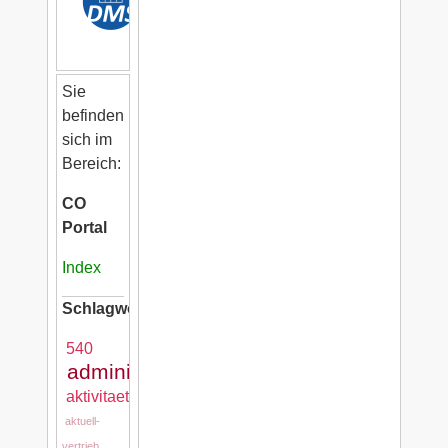
Sie
befinden
sich im
Bereich:
CO
Portal
Index
Schlagwörter:
540
administration
aktivitaeten
aktuell-
vertrieb