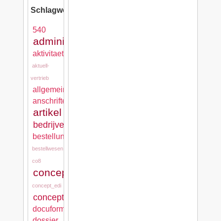
Schlagwörter:
540
administration
aktivitaeten
aktuell-
vertrieb
allgemein
anschriften
artikel
bedrijven
bestellungen
bestellwesen
co8
concept_cash
concept_edi
concept_mps
docuform
dossier