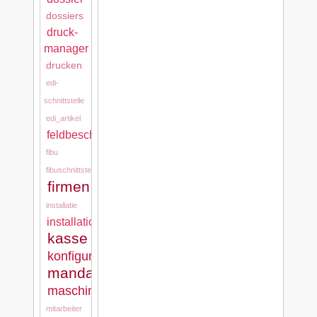
dossiers
druck-
manager
drucken
edi-
schnittstelle
edi_artikel
feldbeschreibungen
fibu
fibuschnittstelle
firmen
installatie
installation
kasse
konfigurationen
mandanten
maschinen
mitarbeiter