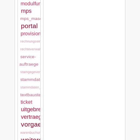
modulfunktionen
mps
mps_maschinen
portal
provision
rechnungseingang
rechteverwaltung
service-
auftraege
stamgegevens
stammdaten
stammdaten_tkd
textbausteine
ticket
uitgebreide_stamgegevens
vertraege
vorgaenge
warenbuchung
weitere_stammdaten