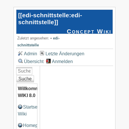
[[
edi-schnittstelle:edi-
schnittstelle
]]
Concept Wiki
Zuletzt angesehen:
•
edi-
schnittstelle
Admin
Letzte Änderungen
Übersicht
Anmelden
Suche
Willkommen
WIKI 8.0
Startseite
Wiki
Homepage