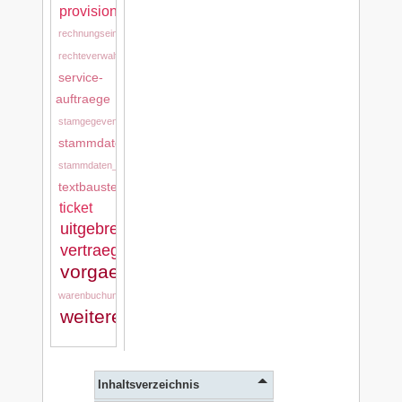
provision
rechnungseingang
rechteverwaltung
service-
auftraege
stamgegevens
stammdaten
stammdaten_tkd
textbausteine
ticket
uitgebreide_stamgegevens
vertraege
vorgaenge
warenbuchung
weitere_stammdaten
Inhaltsverzeichnis