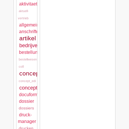
aktivitaeten
aktuell-
vertrieb
allgemein
anschriften
artikel
bedrijven
bestellungen
bestellwesen
co8
concept_cash
concept_edi
concept_mps
docuform
dossier
dossiers
druck-
manager
drucken