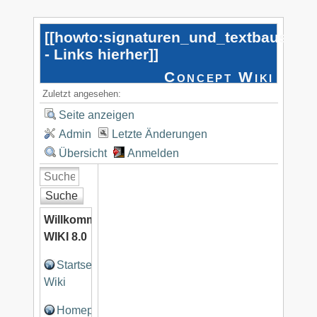
[[
howto:signaturen_und_textbaustein
- Links hierher
]]
Concept Wiki
Zuletzt angesehen:
Seite anzeigen
Admin
Letzte Änderungen
Übersicht
Anmelden
Suche
Willkommen
WIKI 8.0
Startseite
Wiki
Homepage