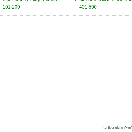
101-200
401-500
konfigurationen/konf