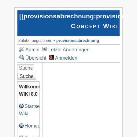
[[
provisionsabrechnung:provisionsa
Concept Wiki
Zuletzt angesehen:
•
provisionsabrechnung
Admin
Letzte Änderungen
Übersicht
Anmelden
Suche
Willkommen
WIKI 8.0
Startseite
Wiki
Homepage