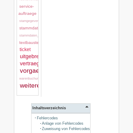
service-
auftraege
stamgegevens
stammdaten
stammdaten_tkd
textbausteine
ticket
uitgebreide_stamgegevens
vertraege
vorgaenge
warenbuchung
weitere_stammdaten
Inhaltsverzeichnis
Fehlercodes
Anlage von Fehlercodes
Zuweisung von Fehlercodes