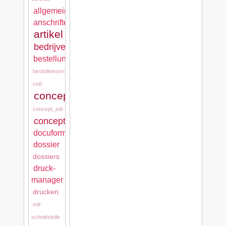
allgemein
anschriften
artikel
bedrijven
bestellungen
bestellwesen
co8
concept_cash
concept_edi
concept_mps
docuform
dossier
dossiers
druck-
manager
drucken
edi-
schnittstelle