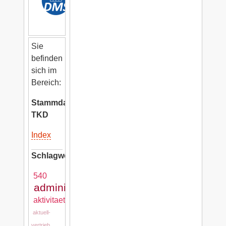
Sie
befinden
sich im
Bereich:
Stammdaten
TKD
Index
Schlagwörter:
540
administration
aktivitaeten
aktuell-
vertrieb