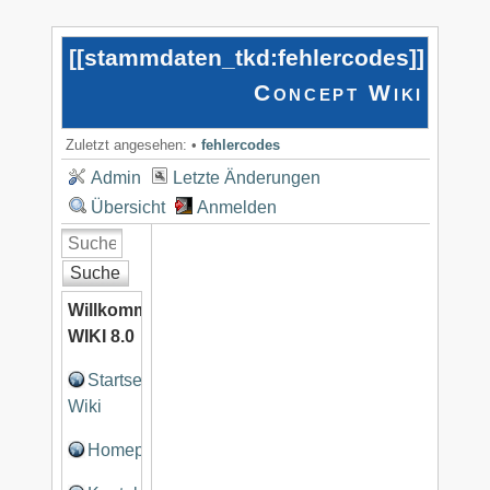
[[
stammdaten_tkd:fehlercodes
]]
Concept Wiki
Zuletzt angesehen:
•
fehlercodes
Admin
Letzte Änderungen
Übersicht
Anmelden
Suche
Willkommen
WIKI 8.0
Startseite
Wiki
Homepage