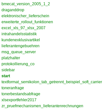
bmecat_version_2005_1_2
draganddrop
elektronischer_lieferschein
erweiterte_rollout_funktionen
excel_xls_97_xlsx_2007
intrahandelsstatistik
kundenexklusivartikel
lieferantengebuehren
msg_queue_server
platzhalter
protokollierung_co
sidebar
start
textformat_semikolon_tab_getrennt_beispiel_soft_carrier
toneranfrage
tonerbestandsabfrage
xlsexportfehler2017
zr_pruefmechanismen_lieferantenrechnungen