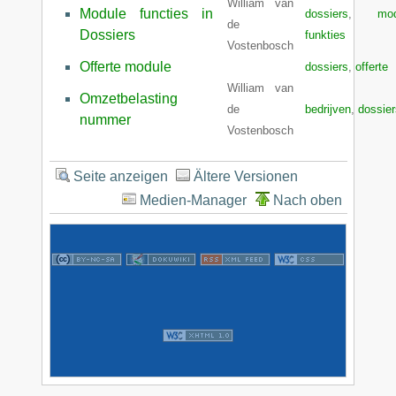
William van
Module functies in
dossiers
,
mod
de
Dossiers
funkties
Vostenbosch
Offerte module
dossiers
,
offerte
William van
Omzetbelasting
de
bedrijven
,
dossier
nummer
Vostenbosch
Seite anzeigen
Ältere Versionen
Medien-Manager
Nach oben