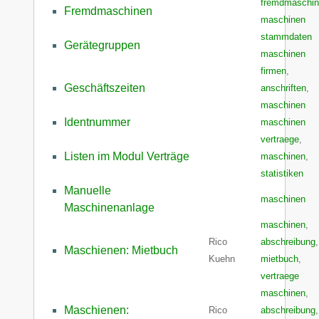
fremdmaschi
Fremdmaschinen
maschinen
stammdaten 
Gerätegruppen
maschinen
firmen
,
Geschäftszeiten
anschriften
,
maschinen
Identnummer
maschinen
vertraege
,
Listen im Modul Verträge
maschinen
,
statistiken
Manuelle
maschinen
Maschinenanlage
maschinen
,
Rico
abschreibung
,
Maschienen: Mietbuch
Kuehn
mietbuch
,
vertraege
maschinen
,
Maschienen:
Rico
abschreibung
,