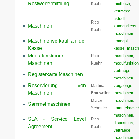
Restwertermittlung
Kuehn
mietbuch
,
vertraege
aktuell-
Rico
Maschinen
kundendienst
,
Kuehn
maschinen
Maschinenverkauf an der
concept c
Kasse
kasse
,
masch
Modulfunktionen
Rico
maschinen
,
Maschinen
Kuehn
modulfunktio
vertraege
,
Registerkarte Maschinen
maschinen
Reservierung von
Martina
vorgaenge
,
Maschinen
Brauweiler
maschinen
Marco
maschinen
,
Sammelmaschinen
Schettler
sammelmasch
maschinen
,
SLA - Service Level
Rico
disposition
,
Agreement
Kuehn
vertraege
maschinen
,