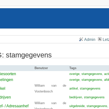
Admin
Let
: stamgegevens
Benutzer
Tags
iesoorten
overige
,
stamgegevens
,
act
delingen
overige
,
stamgegevens
,
afd
William van de
ikel
artikel
,
stamgegevens
Vostenbosch
rijven
bedrijven
,
stamgegevens
William van de
ef- / Adresaanhef
uitgebreide
,
stamgegevens
Vostenbosch