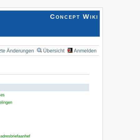
Concept Wiki
zte Änderungen
Übersicht
Anmelden
ies
elingen
,
adresbriefaanhef