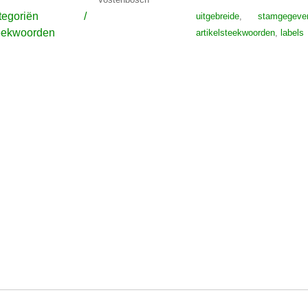
ategoriën /
uitgebreide
,
stamgegeve
eekwoorden
artikelsteekwoorden
,
labels