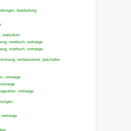
eibungen
,
bearbeitung
e
,
statistiken
bung
,
mietbuch
,
vertraege
bung
,
mietbuch
,
vertraege
brechnung
,
textbausteine
,
platzhalter
on
,
vertraege
vertraege
tragsarten
,
vertraege
istungen
,
vertraege
atus