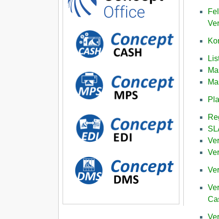
Fe
Ver
Ko
Lis
Ma
Mas
Pla
Re
SLA
Ve
Ver
Ver
Ve
Ca
Ver