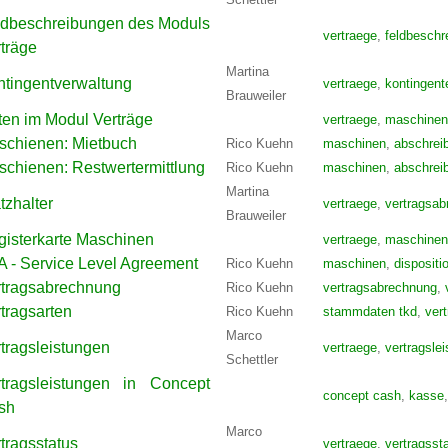
ldbeschreibungen des Moduls
vertraege
,
feldbeschr
träge
Martina
ntingentverwaltung
vertraege
,
kontingent
Brauweiler
ten im Modul Verträge
vertraege
,
maschinen
schienen: Mietbuch
Rico Kuehn
maschinen
,
abschrei
chienen: Restwertermittlung
Rico Kuehn
maschinen
,
abschrei
Martina
tzhalter
vertraege
,
vertragsa
Brauweiler
gisterkarte Maschinen
vertraege
,
maschinen
 - Service Level Agreement
Rico Kuehn
maschinen
,
dispositi
rtragsabrechnung
Rico Kuehn
vertragsabrechnung
,
tragsarten
Rico Kuehn
stammdaten tkd
,
ver
Marco
tragsleistungen
vertraege
,
vertragsle
Schettler
rtragsleistungen in Concept
concept cash
,
kasse
sh
Marco
tragsstatus
vertraege
,
vertragsst