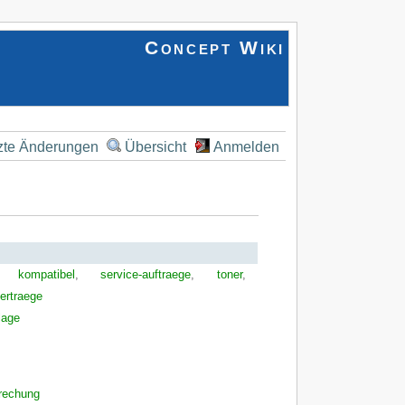
Concept Wiki
zte Änderungen
Übersicht
Anmelden
,
kompatibel
,
service-auftraege
,
toner
,
ertraege
lage
rechung