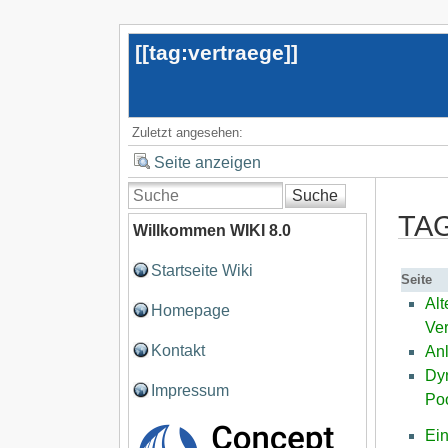
[[
tag:vertraege
]]
Zuletzt angesehen:
Seite anzeigen
Suche
TAG
Willkommen WIKI 8.0
Startseite Wiki
Seite
Alt
Homepage
Ver
Kontakt
Anl
Dy
Impressum
Poo
Ei