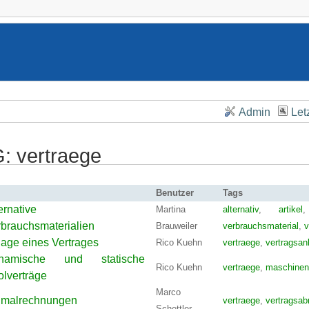
Admin
Let
: vertraege
Benutzer
Tags
ernative
Martina
alternativ
,
artikel
brauchsmaterialien
Brauweiler
verbrauchsmaterial
,
v
age eines Vertrages
Rico Kuehn
vertraege
,
vertragsan
namische und statische
Rico Kuehn
vertraege
,
maschinen
lverträge
Marco
nmalrechnungen
vertraege
,
vertragsab
Schettler