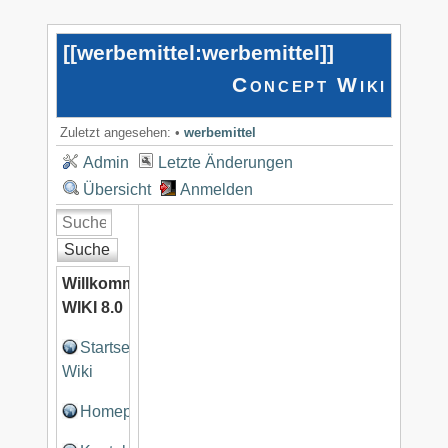
[[
werbemittel:werbemittel
]]
Concept Wiki
Zuletzt angesehen:
•
werbemittel
Admin
Letzte Änderungen
Übersicht
Anmelden
Suche
Willkommen
WIKI 8.0
Startseite
Wiki
Homepage