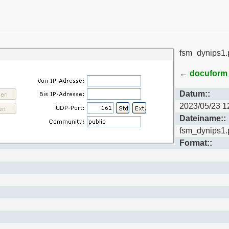
fsm_dynips1.
←
docuform
Datum::
2023/05/23 1
Dateiname::
fsm_dynips1.
Format::