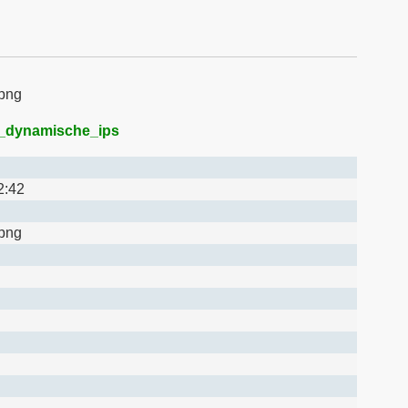
png
_dynamische_ips
2:42
png