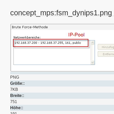
concept_mps:fsm_dynips1.png
PNG
Größe::
7KB
Breite::
751
Höhe::
191