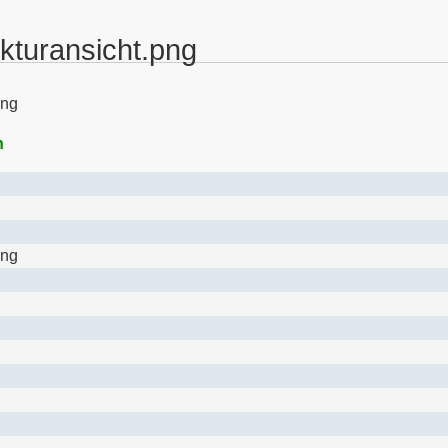
ukturansicht.png
png
n
png