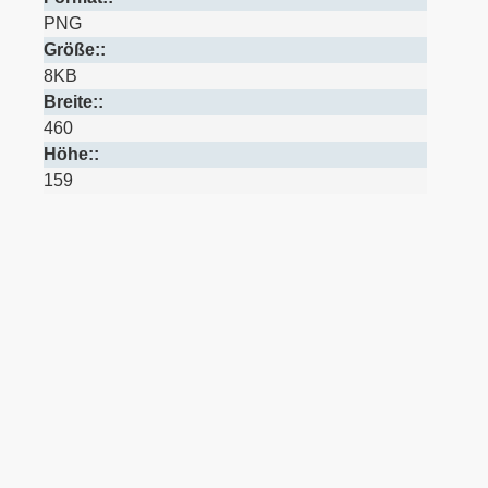
PNG
Größe::
8KB
Breite::
460
Höhe::
159